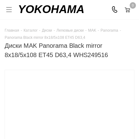
YOKOHAMA
0
Главная
-
Каталог
-
Диски
-
Легковые диски
-
MAK
-
Panorama
-
Panorama Black mirror 8x18/5x108 ET45 D63,4
Диски MAK Panorama Black mirror
8x18/5x108 ET45 D63,4 WHS249516