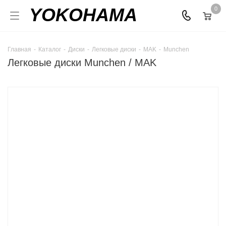
YOKOHAMA
0
Главная
-
Каталог
-
Диски
-
Легковые диски
-
MAK
-
Munchen
Легковые диски Munchen / MAK