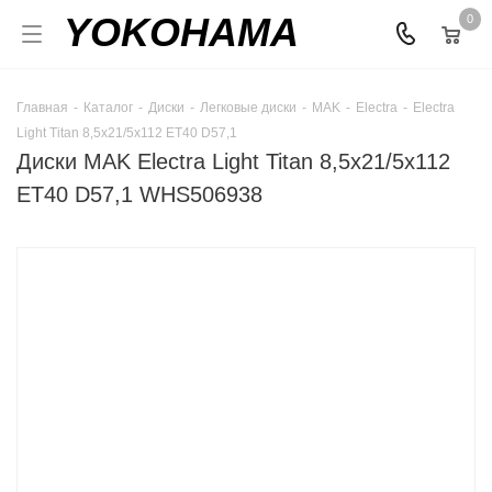
YOKOHAMA
0
Главная
-
Каталог
-
Диски
-
Легковые диски
-
MAK
-
Electra
-
Electra
Light Titan 8,5x21/5x112 ET40 D57,1
Диски MAK Electra Light Titan 8,5x21/5x112
ET40 D57,1 WHS506938