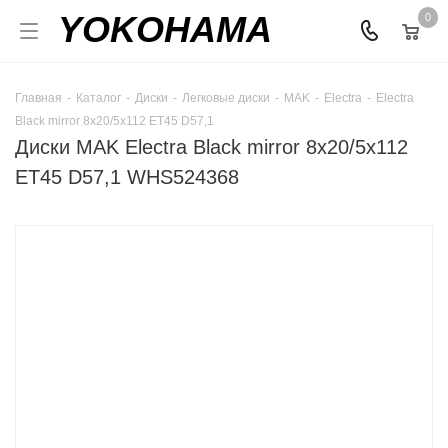
YOKOHAMA
0
Главная
-
Каталог
-
Диски
-
Легковые диски
-
MAK
-
Electra
-
Electra
Black mirror 8x20/5x112 ET45 D57,1
Диски MAK Electra Black mirror 8x20/5x112
ET45 D57,1 WHS524368