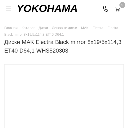
YOKOHAMA
0
Главная
-
Каталог
-
Диски
-
Легковые диски
-
MAK
-
Electra
-
Electra
Black mirror 8x19/5x114,3 ET40 D64,1
Диски MAK Electra Black mirror 8x19/5x114,3
ET40 D64,1 WHS520303