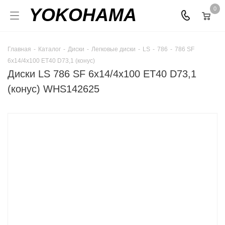
YOKOHAMA
0
Главная
-
Каталог
-
Диски
-
Легковые диски
-
LS
-
786
-
786 SF
6x14/4x100 ET40 D73,1 (конус)
Диски LS 786 SF 6x14/4x100 ET40 D73,1
(конус) WHS142625