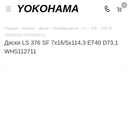
YOKOHAMA
0
Главная
-
Каталог
-
Диски
-
Легковые диски
-
LS
-
376
-
376 SF
7x16/5x114,3 ET40 D73,1
Диски LS 376 SF 7x16/5x114,3 ET40 D73,1
WHS112711