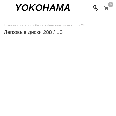
YOKOHAMA
0
Главная
-
Каталог
-
Диски
-
Легковые диски
-
LS
-
288
Легковые диски 288 / LS