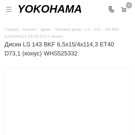
YOKOHAMA
0
Главная
-
Каталог
-
Диски
-
Легковые диски
-
LS
-
143
-
143 BKF
6,5x15/4x114,3 ET40 D73,1 (конус)
Диски LS 143 BKF 6,5x15/4x114,3 ET40
D73,1 (конус) WHS525332