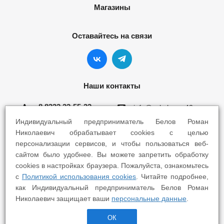
Магазины
Оставайтесь на связи
Наши контакты
8 8332 22-55-22
info@yokohama43.ru
Индивидуальный предприниматель Белов Роман
Киров, ул. Ломоносова 5Б
Николаевич обрабатывает cookies с целью
персонализации сервисов, и чтобы пользоваться веб-
Киров, ул. Профсоюзная 7А
сайтом было удобнее. Вы можете запретить обработку
cookies в настройках браузера. Пожалуйста, ознакомьтесь
с
Политикой использования cookies
. Читайте подробнее,
как Индивидуальный предприниматель Белов Роман
Николаевич защищает ваши
персональные данные
.
2025 © Yokohama Киров - Шины Диски Сервис
ОК