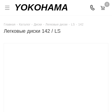
YOKOHAMA
0
Главная
-
Каталог
-
Диски
-
Легковые диски
-
LS
-
142
Легковые диски 142 / LS