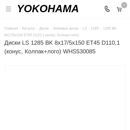
YOKOHAMA
0
Главная
-
Каталог
-
Диски
-
Легковые диски
-
LS
-
1285
-
1285 BK
8x17/5x150 ET45 D110,1 (конус, Колпак+лого)
Диски LS 1285 BK 8x17/5x150 ET45 D110,1
(конус, Колпак+лого) WHS530085