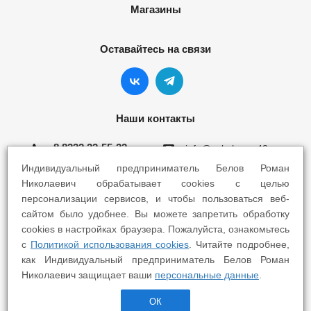
Магазины
Оставайтесь на связи
Наши контакты
8 8332 22-55-22
info@yokohama43.ru
Индивидуальный предприниматель Белов Роман
Киров, ул. Ломоносова 5Б
Николаевич обрабатывает cookies с целью
персонализации сервисов, и чтобы пользоваться веб-
Киров, ул. Профсоюзная 7А
сайтом было удобнее. Вы можете запретить обработку
cookies в настройках браузера. Пожалуйста, ознакомьтесь
с
Политикой использования cookies
. Читайте подробнее,
как Индивидуальный предприниматель Белов Роман
Николаевич защищает ваши
персональные данные
.
2025 © Yokohama Киров - Шины Диски Сервис
ОК