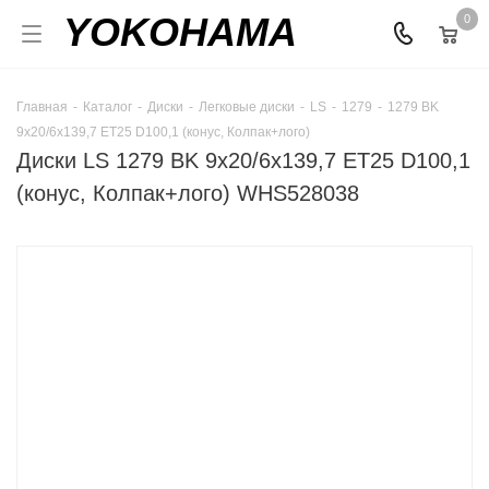
YOKOHAMA
0
Главная
-
Каталог
-
Диски
-
Легковые диски
-
LS
-
1279
-
1279 BK
9x20/6x139,7 ET25 D100,1 (конус, Колпак+лого)
Диски LS 1279 BK 9x20/6x139,7 ET25 D100,1
(конус, Колпак+лого) WHS528038