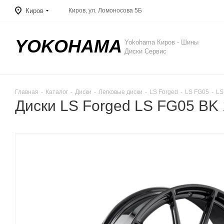
Киров
Киров, ул. Ломоносова 5Б
YOKOHAMA
Yokohama Киров - Шины
Диски Сервис
Главная
-
Каталог
-
Диски
-
Легковые диски
-
LS Forged
-
LS FG05
-
LS
Диски LS Forged LS FG05 BK 