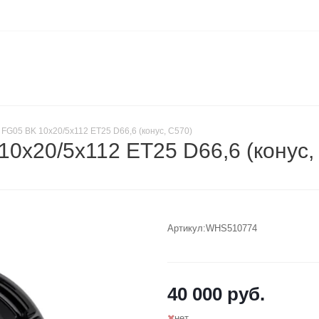
 FG05 BK 10x20/5x112 ET25 D66,6 (конус, C570)
10x20/5x112 ET25 D66,6 (кону
Артикул:
WHS510774
40 000
руб.
нет