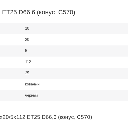
ET25 D66,6 (конус, C570)
10
20
5
112
25
кованый
черный
20/5x112 ET25 D66,6 (конус, C570)