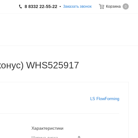
8 8332 22-55-22
Заказать звонок
Корзина
0
(конус) WHS525917
LS FlowForming
Характеристики
Ширина диска
9