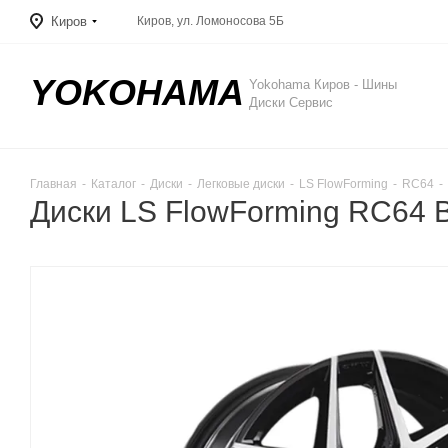
Киров
Киров, ул. Ломоносова 5Б
YOKOHAMA
Yokohama Киров - Шины
Диски Сервис
Главная
-
Каталог
-
Диски
-
Легковые диски
-
LS FlowForming
-
RC64
-
Диски LS FlowForming RC64 