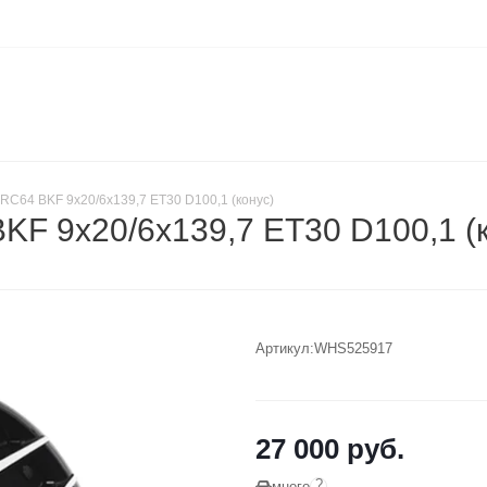
RC64 BKF 9x20/6x139,7 ET30 D100,1 (конус)
BKF 9x20/6x139,7 ET30 D100,1 
Артикул:
WHS525917
27 000
руб.
?
много