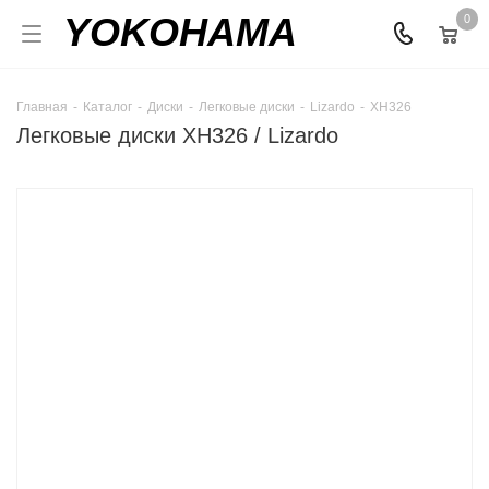
YOKOHAMA
0
Главная
-
Каталог
-
Диски
-
Легковые диски
-
Lizardo
-
XH326
Легковые диски XH326 / Lizardo