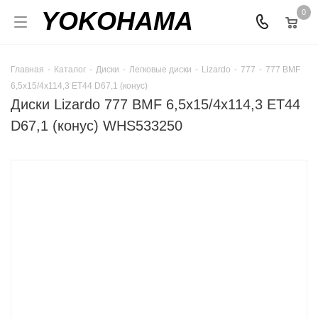
YOKOHAMA
0
Главная
-
Каталог
-
Диски
-
Легковые диски
-
Lizardo
-
777
-
777 BMF
6,5x15/4x114,3 ET44 D67,1 (конус)
Диски Lizardo 777 BMF 6,5x15/4x114,3 ET44
D67,1 (конус) WHS533250