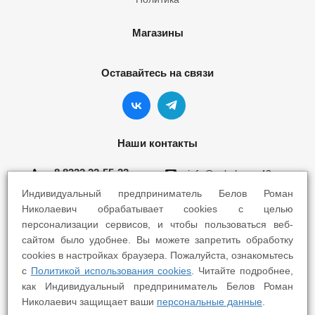
Магазины
Оставайтесь на связи
Наши контакты
8 8332 22-55-22
info@yokohama43.ru
Индивидуальный предприниматель Белов Роман
Киров, ул. Ломоносова 5Б
Николаевич обрабатывает cookies с целью
персонализации сервисов, и чтобы пользоваться веб-
Киров, ул. Профсоюзная 7А
сайтом было удобнее. Вы можете запретить обработку
cookies в настройках браузера. Пожалуйста, ознакомьтесь
с
Политикой использования cookies
. Читайте подробнее,
как Индивидуальный предприниматель Белов Роман
Николаевич защищает ваши
персональные данные
.
2025 © Yokohama Киров - Шины Диски Сервис