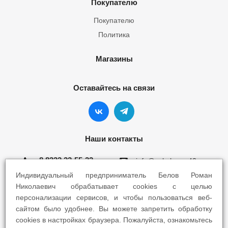
Покупателю
Покупателю
Политика
Магазины
Оставайтесь на связи
Наши контакты
8 8332 22-55-22
info@yokohama43.ru
Индивидуальный предприниматель Белов Роман
Киров, ул. Ломоносова 5Б
Николаевич обрабатывает cookies с целью
персонализации сервисов, и чтобы пользоваться веб-
Киров, ул. Профсоюзная 7А
сайтом было удобнее. Вы можете запретить обработку
cookies в настройках браузера. Пожалуйста, ознакомьтесь