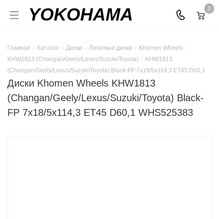
YOKOHAMA
0
Главная
-
Каталог
-
Диски
-
Легковые диски
-
Khomen Wheels
-
KHW1813 (Changan/Geely/Lexus/Suzuki/Toyota)
-
KHW1813
(Changan/Geely/Lexus/Suzuki/Toyota) Black-FP 7x18/5x114,3 ET45 D60,1
Диски Khomen Wheels KHW1813
(Changan/Geely/Lexus/Suzuki/Toyota) Black-
FP 7x18/5x114,3 ET45 D60,1 WHS525383