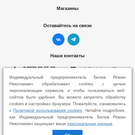
Магазины
Оставайтесь на связи
Наши контакты
8 8332 22-55-22
info@yokohama43.ru
Индивидуальный предприниматель Белов Роман
Киров, ул. Ломоносова 5Б
Николаевич обрабатывает cookies с целью
персонализации сервисов, и чтобы пользоваться веб-
Киров, ул. Профсоюзная 7А
сайтом было удобнее. Вы можете запретить обработку
cookies в настройках браузера. Пожалуйста, ознакомьтесь
с
Политикой использования cookies
. Читайте подробнее,
как Индивидуальный предприниматель Белов Роман
Николаевич защищает ваши
персональные данные
.
2025 © Yokohama Киров - Шины Диски Сервис