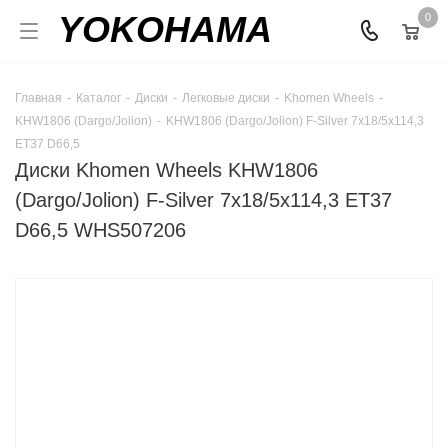
YOKOHAMA
0
Главная
-
Каталог
-
Диски
-
Легковые диски
-
Khomen Wheels
-
KHW1806 (Dargo/Jolion)
-
KHW1806 (Dargo/Jolion) F-Silver 7x18/5x114,3
ET37 D66,5
Диски Khomen Wheels KHW1806
(Dargo/Jolion) F-Silver 7x18/5x114,3 ET37
D66,5 WHS507206