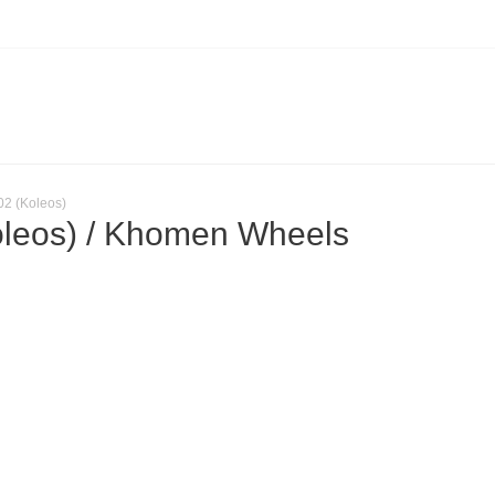
2 (Koleos)
leos) / Khomen Wheels