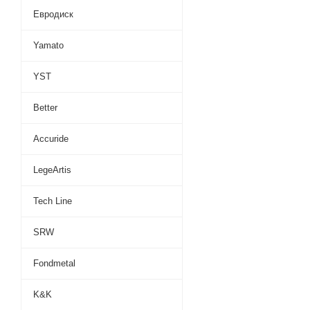
Евродиск
Yamato
YST
Better
Accuride
LegeArtis
Tech Line
SRW
Fondmetal
K&K