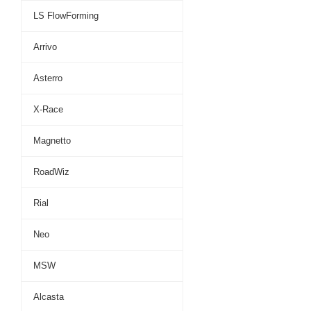
LS FlowForming
Arrivo
Asterro
X-Race
Magnetto
RoadWiz
Rial
Neo
MSW
Alcasta