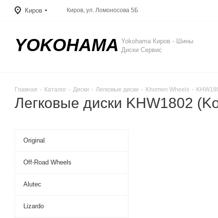
Киров
Киров, ул. Ломоносова 5Б
YOKOHAMA
Yokohama Киров - Шины
Диски Сервис
Главная
-
Каталог
-
Диски
-
Легковые диски
-
Khomen Wheels
-
KHW180
Легковые диски KHW1802 (Ko
Original
Off-Road Wheels
Alutec
Lizardo