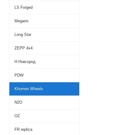
LS Forged
Megami
Long Star
ZEPP 4х4
Н.Новгород
PDW
Khomen Wheels
N2O
OZ
FR replica