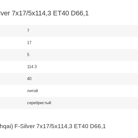
ver 7x17/5x114,3 ET40 D66,1
7
17
5
114.3
40
литой
серебристый
ai) F-Silver 7x17/5x114,3 ET40 D66,1