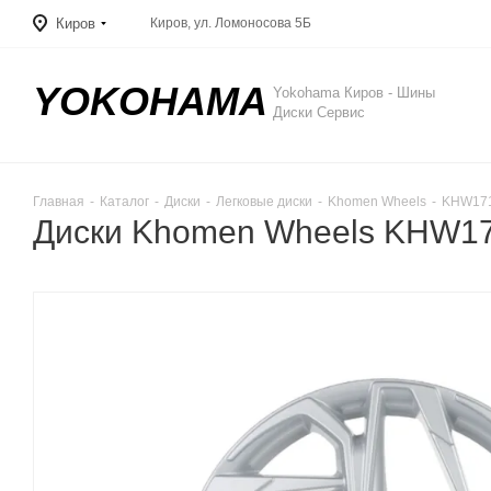
Киров
Киров, ул. Ломоносова 5Б
YOKOHAMA
Yokohama Киров - Шины
Диски Сервис
Главная
-
Каталог
-
Диски
-
Легковые диски
-
Khomen Wheels
-
KHW171
Диски Khomen Wheels KHW171