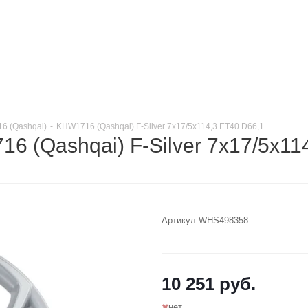
6 (Qashqai)
-
KHW1716 (Qashqai) F-Silver 7x17/5x114,3 ET40 D66,1
6 (Qashqai) F-Silver 7x17/5x1
Артикул:
WHS498358
10 251
руб.
нет