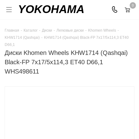
YOKOHAMA
0
Главная
-
Каталог
-
Диски
-
Легковые диски
-
Khomen Wheels
-
KHW1714 (Qashqai)
-
KHW1714 (Qashqai) Black-FP 7x17/5x114,3 ET40
D66,1
Диски Khomen Wheels KHW1714 (Qashqai)
Black-FP 7x17/5x114,3 ET40 D66,1
WHS498611