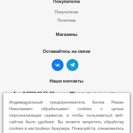
Покупателю
Покупателю
Политика
Магазины
Оставайтесь на связи
Наши контакты
8 8332 22-55-22
info@yokohama43.ru
Индивидуальный предприниматель Белов Роман
Киров, ул. Ломоносова 5Б
Николаевич обрабатывает cookies с целью
персонализации сервисов, и чтобы пользоваться веб-
Киров, ул. Профсоюзная 7А
сайтом было удобнее. Вы можете запретить обработку
cookies в настройках браузера. Пожалуйста, ознакомьтесь