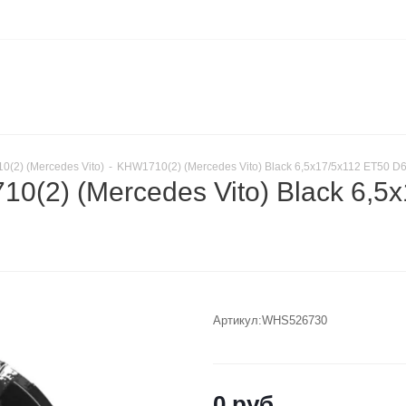
(2) (Mercedes Vito)
-
KHW1710(2) (Mercedes Vito) Black 6,5x17/5x112 ET50 D6
(2) (Mercedes Vito) Black 6,5x
Артикул:
WHS526730
0
руб.