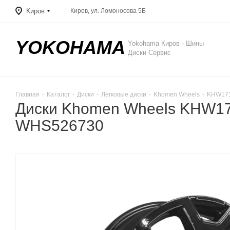
Киров
Киров, ул. Ломоносова 5Б
YOKOHAMA
Yokohama Киров - Шины
Диски Сервис
Главная
-
Каталог
-
Диски
-
Легковые диски
-
Khomen Wheels
-
KHW1710
Диски Khomen Wheels KHW1710
WHS526730