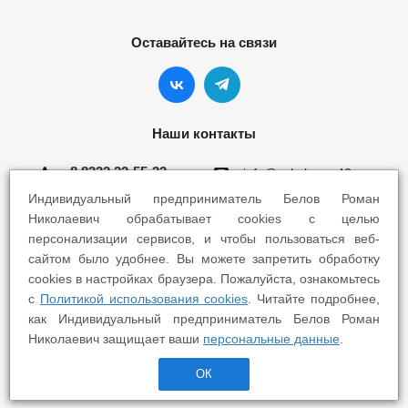
Оставайтесь на связи
Наши контакты
8 8332 22-55-22
info@yokohama43.ru
Индивидуальный предприниматель Белов Роман
Киров, ул. Ломоносова 5Б
Николаевич обрабатывает cookies с целью
персонализации сервисов, и чтобы пользоваться веб-
Киров, ул. Профсоюзная 7А
сайтом было удобнее. Вы можете запретить обработку
cookies в настройках браузера. Пожалуйста, ознакомьтесь
с
Политикой использования cookies
. Читайте подробнее,
как Индивидуальный предприниматель Белов Роман
Николаевич защищает ваши
персональные данные
.
2025 © Yokohama Киров - Шины Диски Сервис
ОК