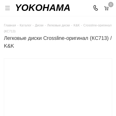
YOKOHAMA
0
Главная
-
Каталог
-
Диски
-
Легковые диски
-
K&K
-
Crossline-оригинал
(КС713)
Легковые диски Crossline-оригинал (КС713) /
K&K