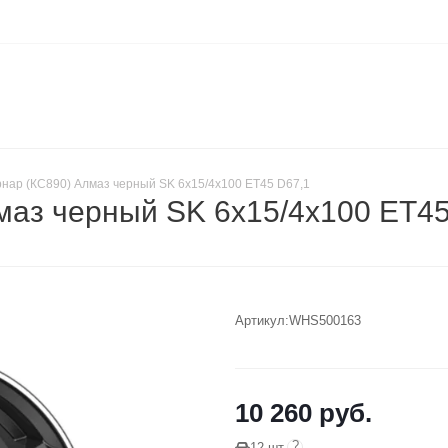
нар (КС890) Алмаз черный SK 6x15/4x100 ET45 D67,1
маз черный SK 6x15/4x100 ET4
Артикул:
WHS500163
10 260
руб.
?
12 шт.