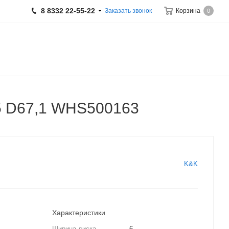
8 8332 22-55-22
Заказать звонок
Корзина
0
5 D67,1 WHS500163
K&K
Характеристики
Ширина диска
6