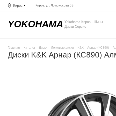
Киров
Киров, ул. Ломоносова 5Б
YOKOHAMA
Yokohama Киров - Шины
Диски Сервис
Главная
-
Каталог
-
Диски
-
Легковые диски
-
K&K
-
Арнар (КС890)
-
Ар
Диски K&K Арнар (КС890) Ал