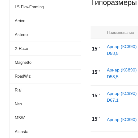
Типоразмеры
LS FlowForming
Arrivo
Наименование
Asterro
Арнар (КС890)
X-Race
15''
D58,5
Magnetto
Арнар (КС890)
15''
RoadWiz
D58,5
Rial
Арнар (КС890)
15''
D67,1
Neo
MSW
15''
Арнар (КС890)
Alcasta