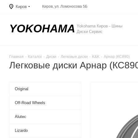
Киров
Киров, ул. Ломоносова 5Б
YOKOHAMA
Yokohama Киров - Шины
Диски Сервис
Главная
-
Каталог
-
Диски
-
Легковые диски
-
K&K
-
Арнар (КС890)
Легковые диски Арнар (КС890
Original
Off-Road Wheels
Alutec
Lizardo