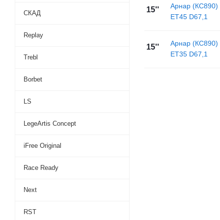
Арнар (КС890)
15''
СКАД
ET45 D67,1
Replay
Арнар (КС890)
15''
ET35 D67,1
Trebl
Borbet
LS
LegeArtis Concept
iFree Original
Race Ready
Next
RST