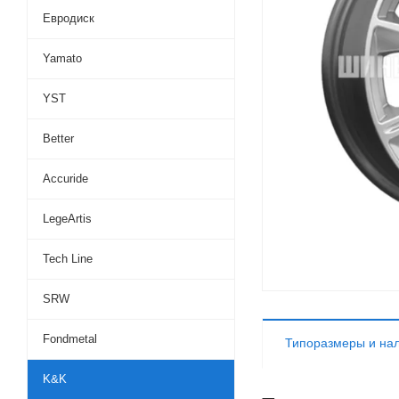
Евродиск
Yamato
YST
Better
Accuride
LegeArtis
Tech Line
SRW
Fondmetal
Типоразмеры и на
K&K