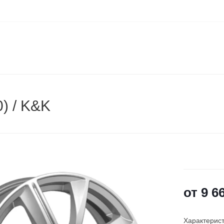
) / K&K
от
9 6
Характерис