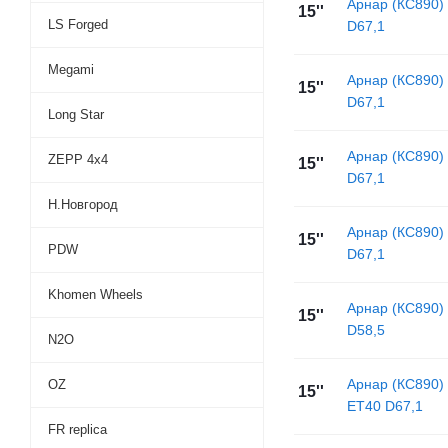
Арнар (КС890)
15''
LS Forged
D67,1
Megami
Арнар (КС890)
15''
D67,1
Long Star
Арнар (КС890)
ZEPP 4х4
15''
D67,1
Н.Новгород
Арнар (КС890)
15''
PDW
D67,1
Khomen Wheels
Арнар (КС890)
15''
D58,5
N2O
Арнар (КС890)
OZ
15''
ET40 D67,1
FR replica