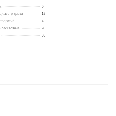
а
6
диаметр диска
15
отверстий
4
 расстояние
98
35