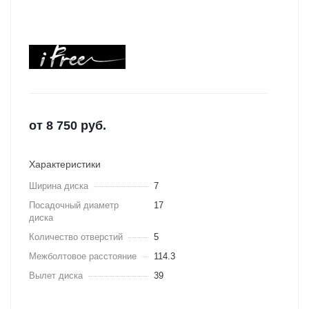
от
8 750
руб.
Характеристики
Ширина диска
7
Посадочный диаметр
17
диска
Количество отверстий
5
Межболтовое расстояние
114.3
Вылет диска
39