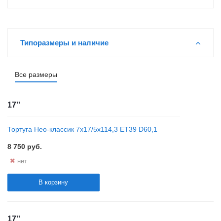
Типоразмеры и наличие
Все размеры
17''
Тортуга Нео-классик 7x17/5x114,3 ET39 D60,1
8 750
руб.
нет
В корзину
17''