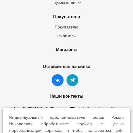
Грузовые диски
Покупателю
Покупателю
Политика
Магазины
Оставайтесь на связи
Наши контакты
8 8332 22-55-22
info@yokohama43.ru
Индивидуальный предприниматель Белов Роман
Киров, ул. Ломоносова 5Б
Николаевич обрабатывает cookies с целью
персонализации сервисов, и чтобы пользоваться веб-