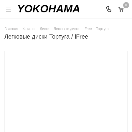
YOKOHAMA
0
Главная
-
Каталог
-
Диски
-
Легковые диски
-
iFree
-
Тортуга
Легковые диски Тортуга / iFree