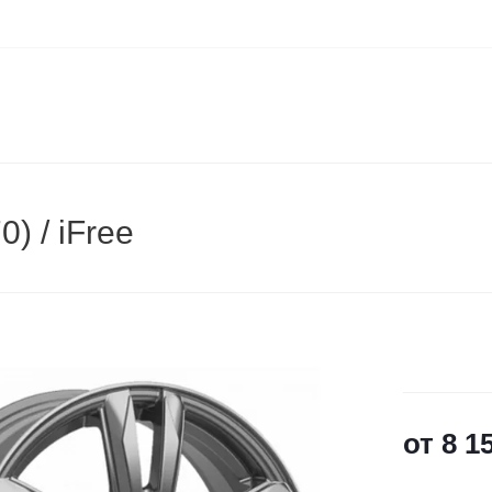
) / iFree
от
8 1