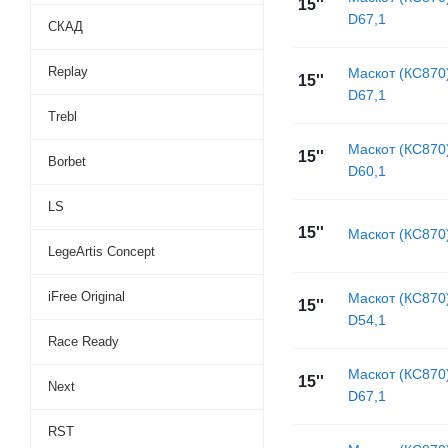
15''
D67,1
СКАД
Replay
Маскот (КС870
15''
D67,1
Trebl
Маскот (КС870
15''
Borbet
D60,1
LS
15''
Маскот (КС870
LegeArtis Concept
iFree Original
Маскот (КС870
15''
D54,1
Race Ready
Маскот (КС870
15''
Next
D67,1
RST