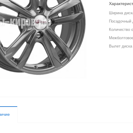
Характерис
Ширина диск
Посадочный 
Количество 
Межболтовое
Вылет диска
личие