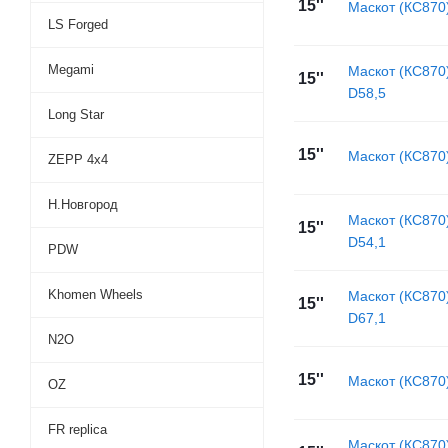
15''
Маскот (КС870
LS Forged
Megami
Маскот (КС870
15''
D58,5
Long Star
15''
Маскот (КС870
ZEPP 4х4
Н.Новгород
Маскот (КС870
15''
D54,1
PDW
Khomen Wheels
Маскот (КС870
15''
D67,1
N2O
15''
Маскот (КС870
OZ
FR replica
Маскот (КС870