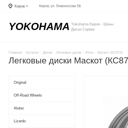
Киров
Киров, ул. Ломоносова 5Б
YOKOHAMA
Yokohama Киров - Шины
Диски Сервис
Главная
-
Каталог
-
Диски
-
Легковые диски
-
iFree
-
Маскот (КС870)
Легковые диски Маскот (КС870
Original
Off-Road Wheels
Alutec
Lizardo