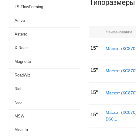
Типоразмеры
LS FlowForming
Arrivo
Наименование
Asterro
X-Race
15''
Маскот (КС870
Magnetto
15''
Маскот (КС870
RoadWiz
Rial
15''
Маскот (КС870
Neo
Маскот (КС870
15''
MSW
D60,1
Alcasta