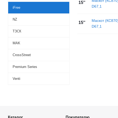
Маскот (КС870
15''
D67,1
iFree
NZ
Маскот (КС870
15''
D67,1
ТЗСК
MAK
CrossStreet
Premium Series
Venti
Каталог
Покупателю