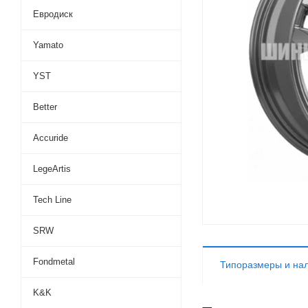
Евродиск
Yamato
YST
Better
Accuride
LegeArtis
Tech Line
SRW
Fondmetal
Типоразмеры и на
K&K