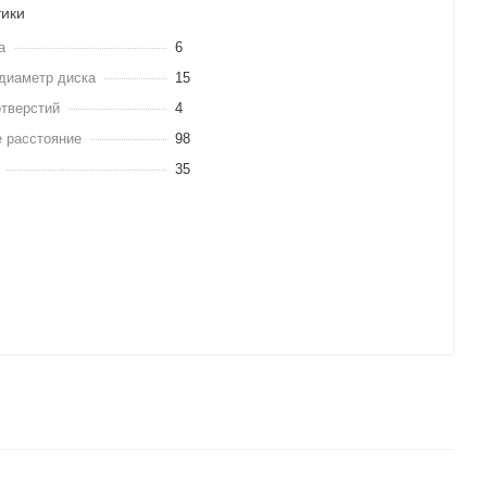
тики
а
6
диаметр диска
15
отверстий
4
 расстояние
98
35