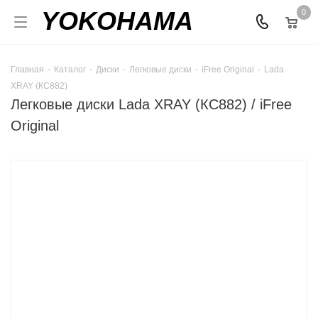
YOKOHAMA
0
Главная
-
Каталог
-
Диски
-
Легковые диски
-
iFree Original
-
Lada
XRAY (КС882)
Легковые диски Lada XRAY (КС882) / iFree
Original