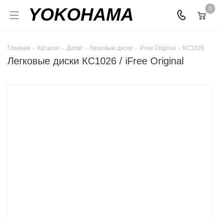
YOKOHAMA
0
Главная
-
Каталог
-
Диски
-
Легковые диски
-
iFree Original
-
КС1026
Легковые диски КС1026 / iFree Original