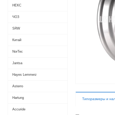
НЕКС
ЧОЗ
SRW
Китай
NorTec
Jantsa
Hayes Lemmerz
Asterro
Hartung
Типоразмеры и на
Accuride