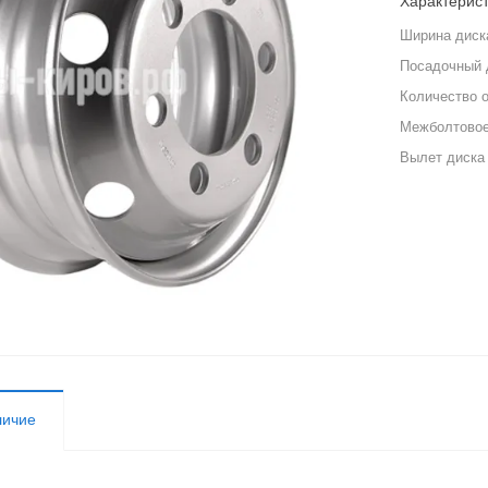
Характерис
Ширина диск
Посадочный 
Количество 
Межболтовое
Вылет диска
личие