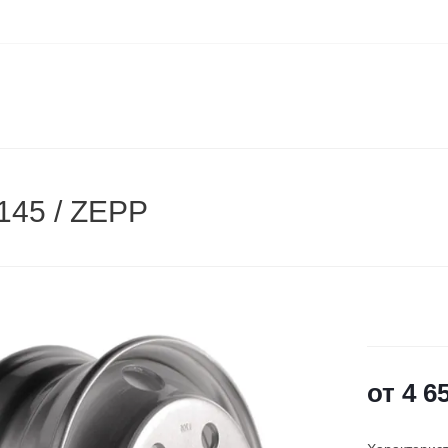
145 / ZEPP
от
4 6