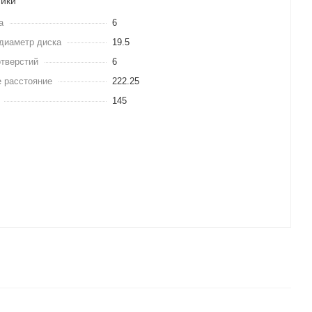
тики
а
6
диаметр диска
19.5
отверстий
6
 расстояние
222.25
145