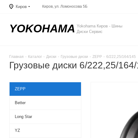
Киров
Киров, ул. Ломоносова 5Б
YOKOHAMA
Yokohama Киров - Шины
Диски Сервис
Главная
-
Каталог
-
Диски
-
Грузовые диски
-
ZEPP
-
6/222,25/164/145
Грузовые диски 6/222,25/164/
ZEPP
Better
Long Star
YZ