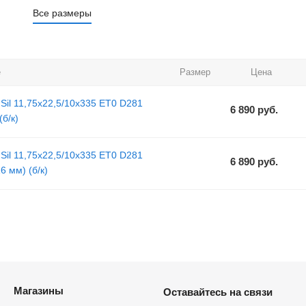
Все размеры
е
Размер
Цена
 Sil 11,75x22,5/10x335 ET0 D281
6 890
руб.
(б/к)
 Sil 11,75x22,5/10x335 ET0 D281
6 890
руб.
16 мм) (б/к)
Магазины
Оставайтесь на связи