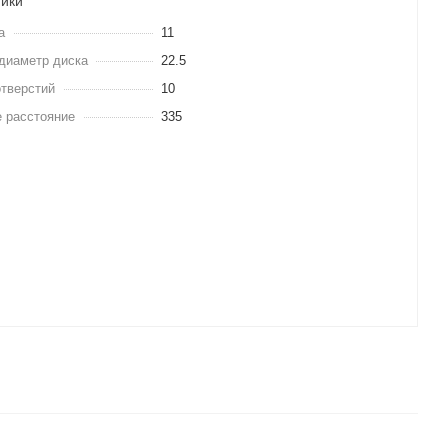
тики
а
11
диаметр диска
22.5
отверстий
10
 расстояние
335