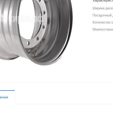
Характерис
Ширина диск
Посадочный 
Количество 
Межболтовое
личие