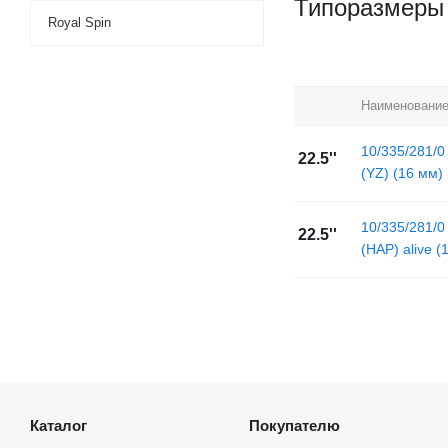
Типоразмеры
Royal Spin
Наименовани
10/335/281/0
22.5''
(YZ) (16 мм) 
10/335/281/0
22.5''
(HAP) alive (
Каталог
Покупателю