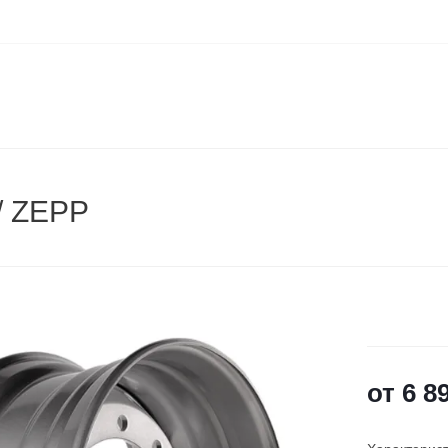
/ ZEPP
от
6 8