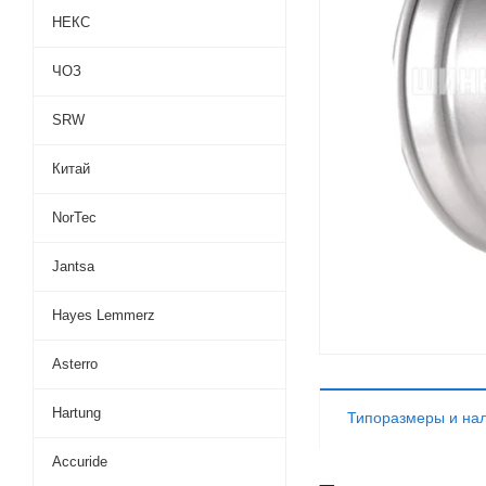
НЕКС
ЧОЗ
SRW
Китай
NorTec
Jantsa
Hayes Lemmerz
Asterro
Hartung
Типоразмеры и на
Accuride