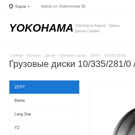
Киров
Киров, ул. Ломоносова 5Б
YOKOHAMA
Yokohama Киров - Шины
Диски Сервис
Главная
-
Каталог
-
Диски
-
Грузовые диски
-
ZEPP
-
10/335/281/0
Грузовые диски 10/335/281/0 
ZEPP
Better
Long Star
YZ