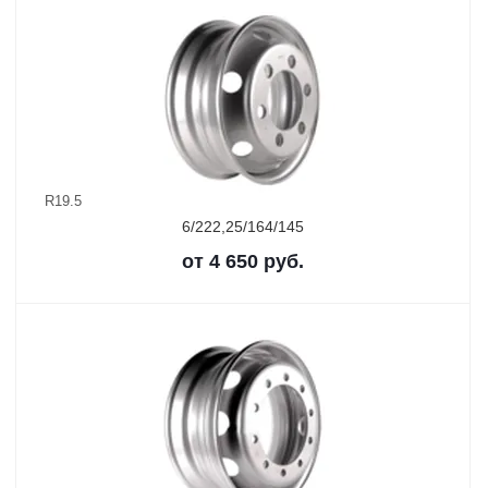
R19.5
6/222,25/164/145
от
4 650
руб.