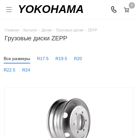
YOKOHAMA
0
Главная
-
Каталог
-
Диски
-
Грузовые диски
-
ZEPP
Грузовые диски ZEPP
Все размеры
R17.5
R19.5
R20
R22.5
R24