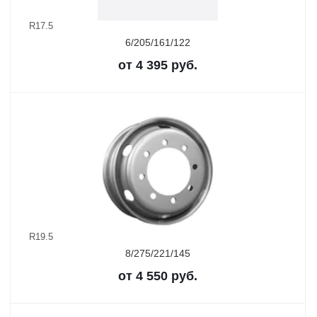
R17.5
6/205/161/122
от
4 395
руб.
R19.5
8/275/221/145
от
4 550
руб.