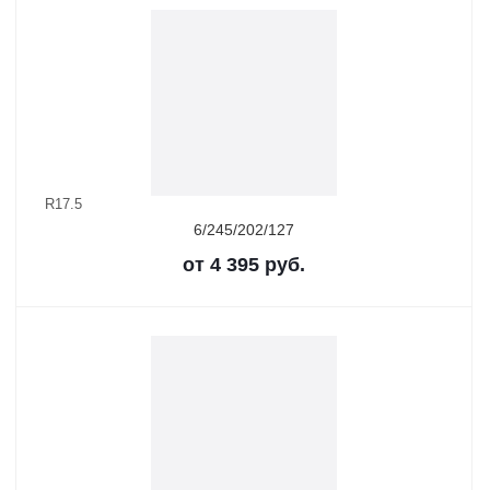
R17.5
6/245/202/127
от
4 395
руб.