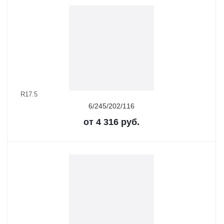
R17.5
6/245/202/116
от
4 316
руб.