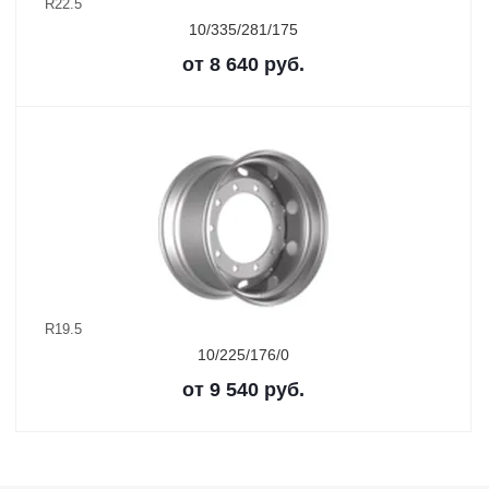
R22.5
10/335/281/175
от
8 640
руб.
R19.5
10/225/176/0
от
9 540
руб.