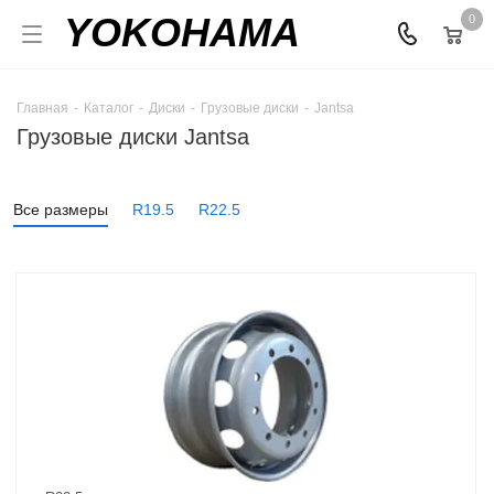
YOKOHAMA
0
Главная
-
Каталог
-
Диски
-
Грузовые диски
-
Jantsa
Грузовые диски Jantsa
Все размеры
R19.5
R22.5