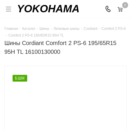
YOKOHAMA
0
Главная
-
Каталог
-
Шины
-
Легковые шины
-
Cordiant
-
Comfort 2 PS-6
-
Comfort 2 PS-6 195/65R15 95H TL
Шины Cordiant Comfort 2 PS-6 195/65R15
95H TL 16100130000
БШМ