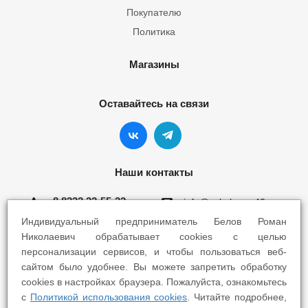
Покупателю
Политика
Магазины
Оставайтесь на связи
Наши контакты
8 8332 22-55-22
info@yokohama43.ru
Индивидуальный предприниматель Белов Роман
Киров, ул. Ломоносова 5Б
Николаевич обрабатывает cookies с целью
персонализации сервисов, и чтобы пользоваться веб-
Киров, ул. Профсоюзная 7А
сайтом было удобнее. Вы можете запретить обработку
cookies в настройках браузера. Пожалуйста, ознакомьтесь
с
Политикой использования cookies
. Читайте подробнее,