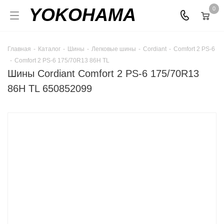
YOKOHAMA
0
Главная
-
Каталог
-
Шины
-
Легковые шины
-
Cordiant
-
Comfort 2 PS-6
-
Comfort 2 PS-6 175/70R13 86H TL
Шины Cordiant Comfort 2 PS-6 175/70R13
86H TL 650852099