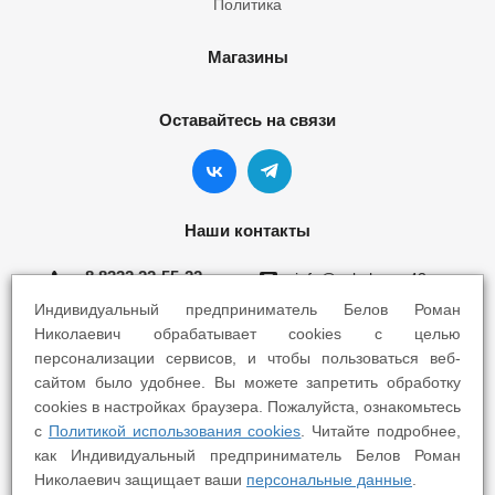
Политика
Магазины
Оставайтесь на связи
Наши контакты
8 8332 22-55-22
info@yokohama43.ru
Индивидуальный предприниматель Белов Роман
Киров, ул. Ломоносова 5Б
Николаевич обрабатывает cookies с целью
персонализации сервисов, и чтобы пользоваться веб-
Киров, ул. Профсоюзная 7А
сайтом было удобнее. Вы можете запретить обработку
cookies в настройках браузера. Пожалуйста, ознакомьтесь
с
Политикой использования cookies
. Читайте подробнее,
как Индивидуальный предприниматель Белов Роман
Николаевич защищает ваши
персональные данные
.
2025 © Yokohama Киров - Шины Диски Сервис