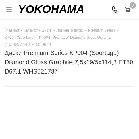
YOKOHAMA
0
Главная
-
Каталог
-
Диски
-
Легковые диски
-
Premium Series
-
КР004 (Sportage)
-
КР004 (Sportage) Diamond Gloss Graphite
7,5x19/5x114,3 ET50 D67,1
Диски Premium Series КР004 (Sportage)
Diamond Gloss Graphite 7,5x19/5x114,3 ET50
D67,1 WHS521787