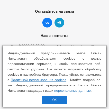
Оставайтесь на связи
Наши контакты
8 8332 22-55-22
info@yokohama43.ru
Индивидуальный предприниматель Белов Роман
Киров, ул. Ломоносова 5Б
Николаевич обрабатывает cookies с целью
персонализации сервисов, и чтобы пользоваться веб-
Киров, ул. Профсоюзная 7А
сайтом было удобнее. Вы можете запретить обработку
cookies в настройках браузера. Пожалуйста, ознакомьтесь
с
Политикой использования cookies
. Читайте подробнее,
как Индивидуальный предприниматель Белов Роман
Николаевич защищает ваши
персональные данные
.
2025 © Yokohama Киров - Шины Диски Сервис
ОК