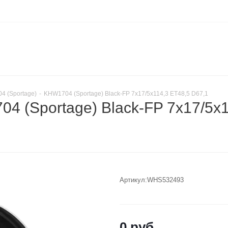
4 (Sportage)
-
KHW1704 (Sportage) Black-FP 7x17/5x114,3 ET48,5 D67,1
 (Sportage) Black-FP 7x17/5x1
Артикул:
WHS532493
0
руб.