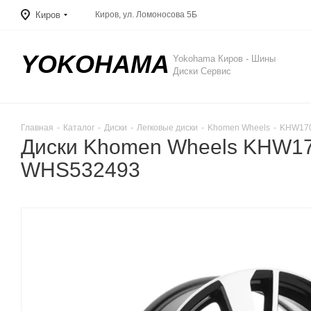
Киров
Киров, ул. Ломоносова 5Б
YOKOHAMA
Yokohama Киров - Шины
Диски Сервис
Главная
-
Каталог
-
Диски
-
Легковые диски
-
Khomen Wheels
-
KHW170
Диски Khomen Wheels KHW1704
WHS532493